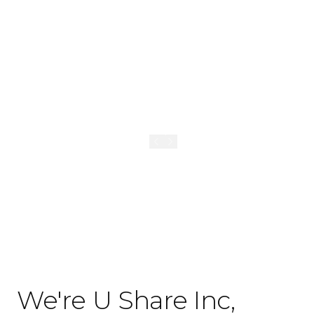
U Share N University
International Co-Living for Students
We're U Share Inc,