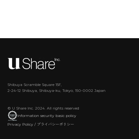
Shibuya Scramble Square 15F,
2-24-12 Shibuya, Shibuya-ku, Tokyo, 150-0002 Japan
© U Share Inc. 2024. All rights reserved
Information security basic policy
Privacy Policy / プライバシーポリシー