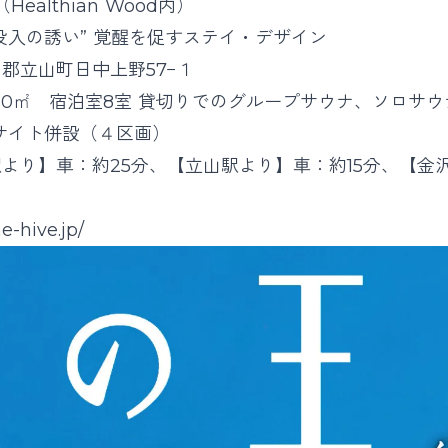
Healthian Wood内）
没入の誘い” 覚醒を促すステイ・デザイン
郡立山町日中上野57−１
20㎡ 宿泊室8室 貸切りでのグループサウナ、ソロサ
サイト併設（４区画）
より】車：約25分、【立山駅より】車：約15分、【金
he-hive.jp/