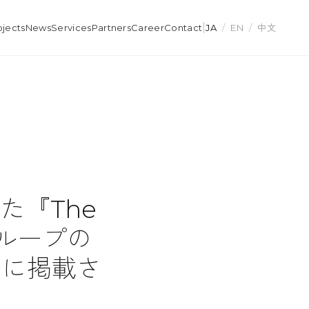
|
ojects
News
Services
Partners
Career
Contact
JA
/
EN
/
中文
た『The
グループの
）に掲載さ