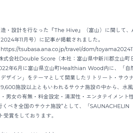
造・設計を行なった『The Hive』（富山）に関して、
2024年11月号）に記事が掲載されました。
：
https://tsubasa.ana.co.jp/travel/dom/toyama2024
は、株式会社Double Score（本社：富山県中新川郡立山
22年6月に富山県立山町Healthian Wood内に、「自
・デザイン」をテーマとして開業したリトリート・サウ
9,600施設以上ともいわれるサウナ施設の中から、水
ィ・男女の有無・料金設定・清潔性・エンタテイメント
行くべき全国のサウナ施設”として、「SAUNACHELI
ート受賞をしております。