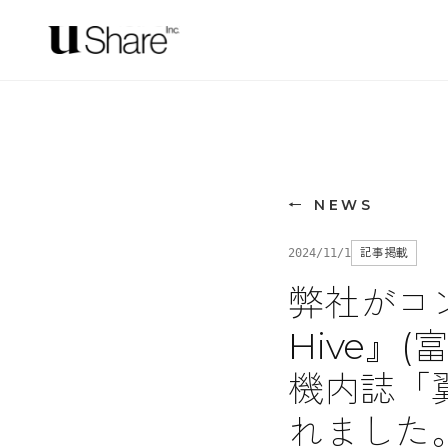
←
NEWS
記事掲載
2024/11/1
弊社がコ
Hive』
機内誌「翼
れました