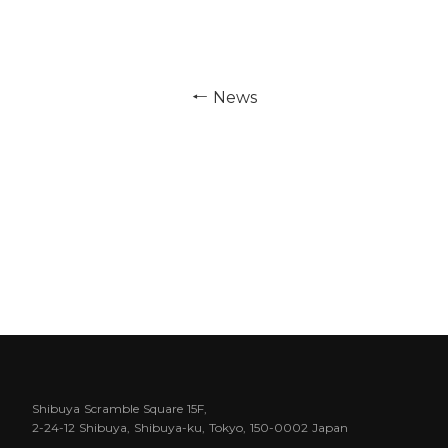
←
News
Shibuya Scramble Square 15F,
2-24-12 Shibuya, Shibuya-ku, Tokyo, 150-0002 Japan