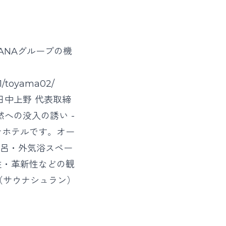
ANAグループの機
11/toyama02/
町日中上野 代表取締
然への没入の誘い -
ナホテルです。オー
風呂・外気浴スペー
性・革新性などの観
N（サウナシュラン）