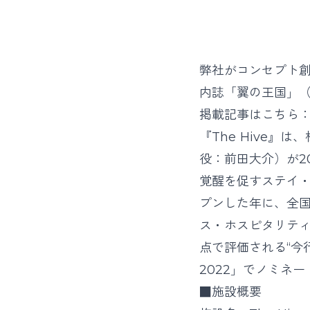
弊社がコンセプト創
内誌「翼の王国」（
掲載記事はこちら
『The Hive』
役：前田大介）が20
覚醒を促すステイ
プンした年に、全国
ス・ホスピタリテ
点で評価される“今
2022」でノミネ
■施設概要