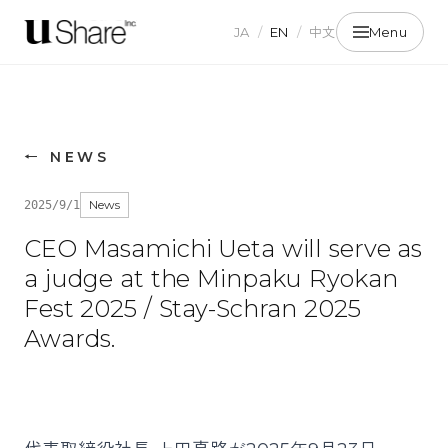
JA
/
EN
/
中文
Menu
←
NEWS
News
2025/9/1
CEO Masamichi Ueta will serve as
a judge at the Minpaku Ryokan
Fest 2025 / Stay-Schran 2025
Awards.