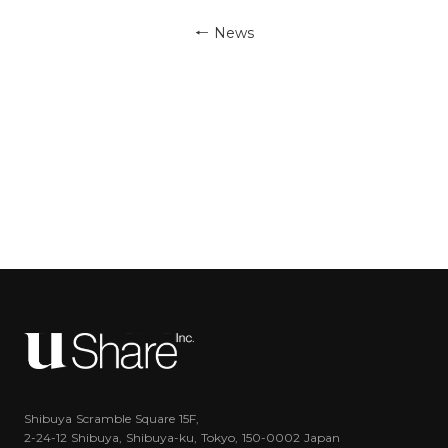
←
News
Shibuya Scramble Square 15F,
2-24-12 Shibuya, Shibuya-ku, Tokyo, 150-0002 Japan