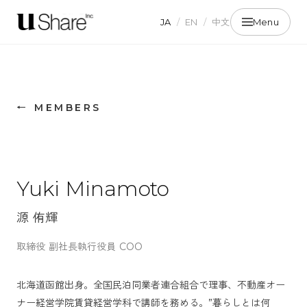
JA
/
EN
/
中文
Menu
← MEMBERS
Yuki Minamoto
源 侑輝
取締役 副社長執行役員 COO
北海道函館出身。全国民泊同業者連合組合で理事、不動産オー
ナー経営学院賃貸経営学科で講師を務める。”暮らしとは何