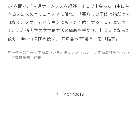
か”を問い、1ヶ月ホームレスを経験。そこで出会った自由に生
きる人たちのコミュニティに触れ、「暮らしの価値は箱だけで
はなく、ソフトという中身にも大きく依存する」ことに気づ
く。北海道大学の学生寮生活の経験も重なり、社会人になった
後もColivingに住み続け、"共に暮らす"暮らしを目指す。
宅地建物取引士 / 不動産コンサルティングマスター / 不動産証券化マスタ
ー / 管理業務主任者
← Members