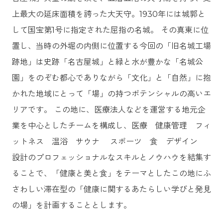
上最大の延床面積を誇った大天守。1930年には城郭と
して国宝第1号に指定された屈指の名城。 その真東に位
置し、当時の外堀の内側に位置する今回の「旧名城工場
跡地」は史跡「名古屋城」と緑と水が豊かな「名城公
園」をのぞむ都心でありながら「文化」と「自然」に抱
かれた地域にとって「場」の持つポテンシャルの高いエ
リアです。 この地に、医療法人などを運営する地元企
業を中心としたチームを構成し、医療 健康管理 フィ
ットネス 温浴 サウナ スポーツ 食 デザイン
設計のプロフェッショナルなスキルとノウハウを結集す
ることで、「健康と美と食」をテーマとしたこの地にふ
さわしい滞在型の「健康に関するあたらしい学びと発見
の場」を計画することとします。