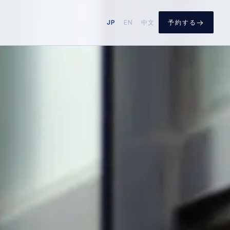
→
JP
EN
中文
予約する