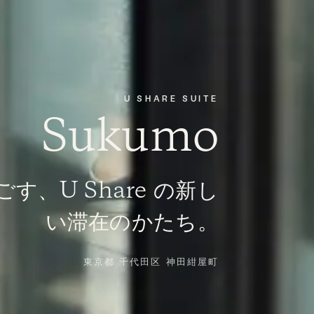
U SHARE SUITE
Sukumo
す、U Share の新し
い滞在のかたち。
東京都 千代田区 神田紺屋町