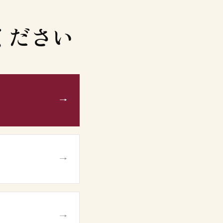
ください
→
→
→