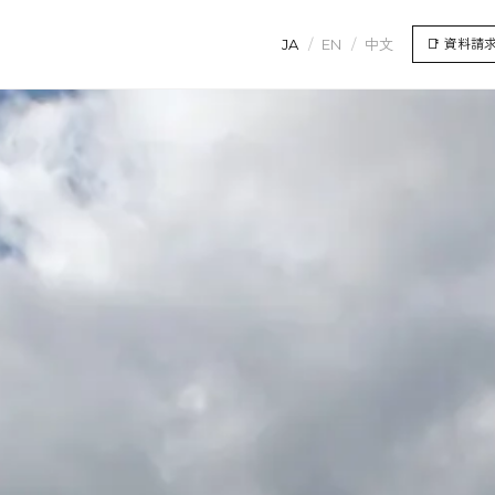
JA
/
EN
/
中文
📑
資料請