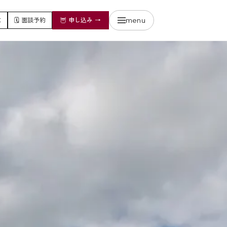
menu
求
🗓️
面談予約
🦉
申し込み
→