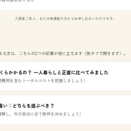
の資料請求はこちら
入居者ご本人、または保護者の方からお申し込みいただけます。
ある方は、こちらの2つの記事が役に立ちます（別タブで開きます）。
局いくらかかるの？ 一人暮らしと正直に比べてみました
期費用を含むトータルコストを把握しましょう）
 の違い｜どちらを選ぶべき？
理解し、今の自分に合う物件を決めましょう）