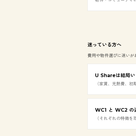
物件・コミュニティ
迷っている方へ
費用や物件選びに迷いが
U Shareは結
（家賃、光熱費、初
WC1 と WC2
（それぞれの特徴を