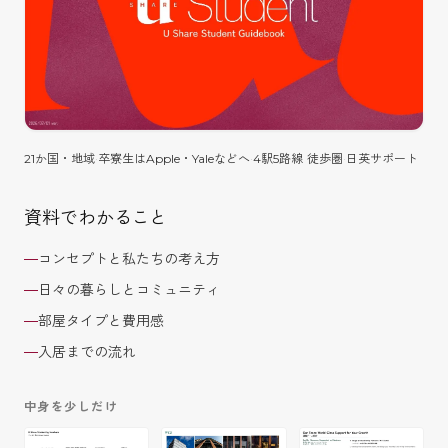
21か国・地域
·
卒寮生はApple・Yaleなどへ
·
4駅5路線 徒歩圏
·
日英サポート
資料でわかること
—
コンセプトと私たちの考え方
—
日々の暮らしとコミュニティ
—
部屋タイプと費用感
—
入居までの流れ
中身を少しだけ