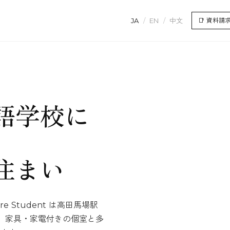
JA
/
EN
/
中文
📑
資料請
語学校に
住まい
 Student は高田馬場駅
。家具・家電付きの個室と多