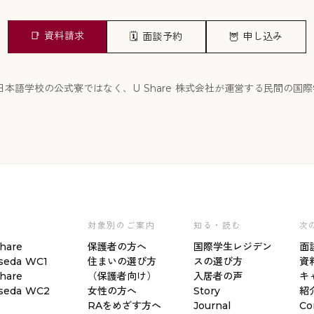
📑
資料請求
🗓️
面談予約
🦉
申し込み
定の日本語学校の公式寮ではなく、U Share 株式会社が運営する民間の
件
対象別のご案内
知る・読む
次
hare
保護者の方へ
国際学生レジデン
面
seda WC1
住まいの選び方
スの選び方
資
hare
（保護者向け）
入居者の声
キ
seda WC2
女性の方へ
Story
紹
RAをめざす方へ
Journal
Co