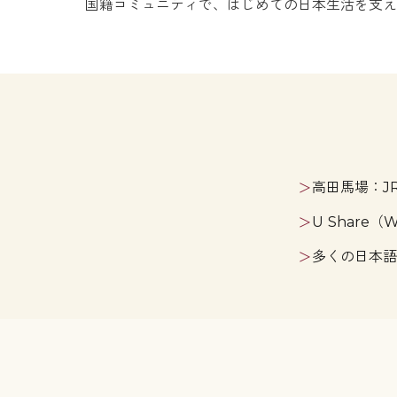
国籍コミュニティで、はじめての日本生活を支え
高田馬場：J
＞
U Share
＞
多くの日本語
＞