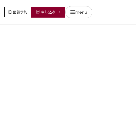
menu
求
🗓️
面談予約
🦉
申し込み
→