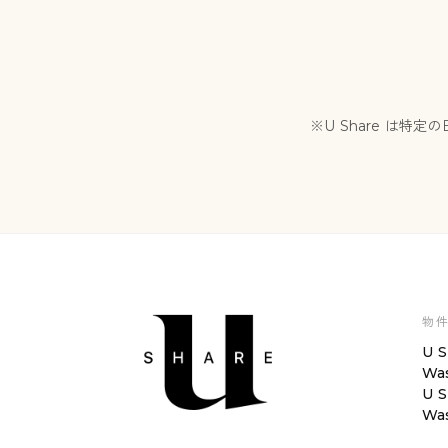
※U Share は特
物
U S
Wa
U S
Wa