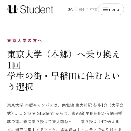
JA
/
EN
/
中文
menu
東京大学の方へ
東京大学（本郷）へ乗り換え
1回
学生の街・早稲田に住むとい
う選択
東京大学 本郷キャンパスは、南北線 東大前駅 徒歩1分（大学公
式）。U Share Student からは、東西線 早稲田駅から飯田橋
駅で南北線に乗り換えて東大前駅へ——乗り換え1回で通えま
す。研究に集中する平日と、多国籍コミュニティで切り替える