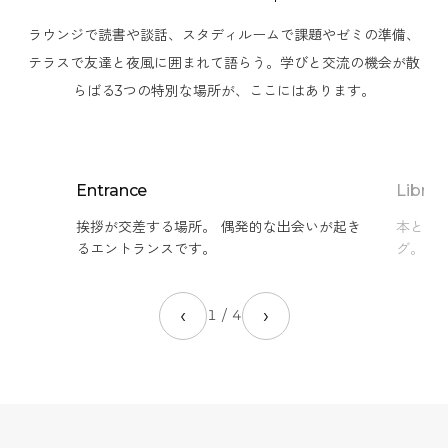
ラウンジで読書や談話、スタディルームで課題やゼミの準備、
テラスで友達と夜風に囲まれて語らう。学びと交流の機会が散
らばる3つの特別な場所が、ここにはあります。
Entrance
Librar
挨拶が交差する場所。 偶発的な出会いが起き
本と人
るエントランスです。
グ。
‹
›
1
/
4