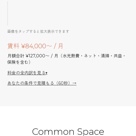
間
取
り
図
画像をタップすると拡大表示できます
賃料 ¥84,000〜 / 月
月額合計 ¥127,000〜 / 月（水光熱費・ネット・清掃・共益・
保険を含む）
料金の全内訳を見る
▾
あなたの条件で見積もる（60秒）→
Common Space