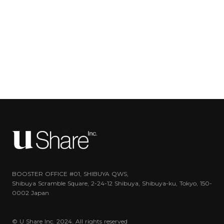
BOOSTER OFFICE #01, SHIBUYA QWS,
Shibuya Scramble Square, 2-24-12 Shibuya, Shibuya-ku, Tokyo, 150-
0002 Japan
© U Share Inc. 2024. All rights reserved