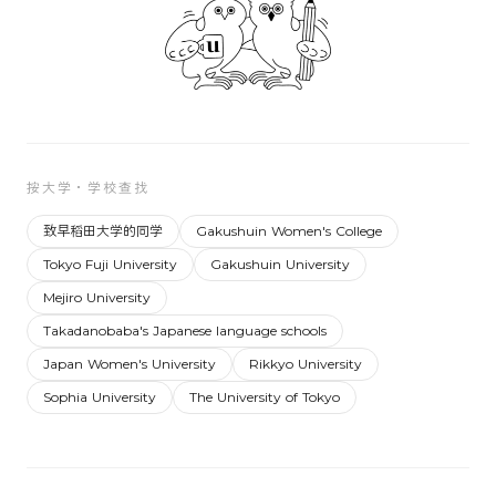
按大学・学校查找
致早稻田大学的同学
Gakushuin Women's College
Tokyo Fuji University
Gakushuin University
Mejiro University
Takadanobaba's Japanese language schools
Japan Women's University
Rikkyo University
Sophia University
The University of Tokyo