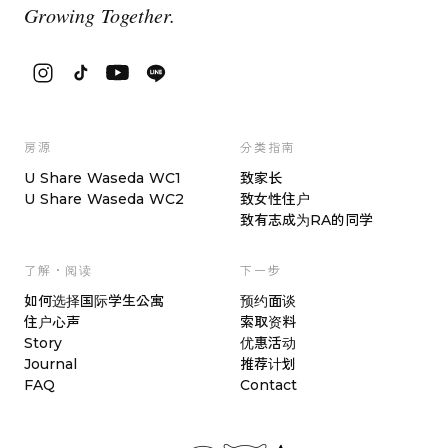
Growing Together.
房源
分类指南
U Share Waseda WC1
致家长
U Share Waseda WC2
致女性住户
致有志成为RA的同学
了解・阅读
下一步
如何选择国际学生公寓
预约面谈
住户心声
索取资料
Story
优惠活动
Journal
推荐计划
FAQ
Contact