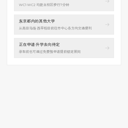
WC1·WC2 均距主校区步行7分钟
东京都内的其他大学
从高田马场·西早稻田前往市中心各方向交通便利
正在申请·升学去向待定
录取前也可通过免费预申请提前锁定房间