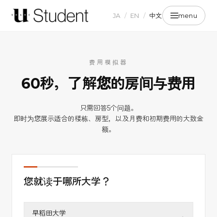
JA
/
EN
/
中文
menu
费用模拟器
60秒，了解您的房间与费用
只需回答5个问题。
即时为您展示适合的楼栋、房型，以及月费和初期费用的大致金
QUESTION
01
额。
/ 04
您就读于哪所大学？
早稻田大学