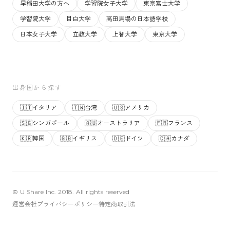
早稲田大学の方へ
学習院女子大学
東京富士大学
学習院大学
目白大学
高田馬場の日本語学校
日本女子大学
立教大学
上智大学
東京大学
出身国から探す
🇮🇹
イタリア
🇹🇼
台湾
🇺🇸
アメリカ
🇸🇬
シンガポール
🇦🇺
オーストラリア
🇫🇷
フランス
🇰🇷
韓国
🇬🇧
イギリス
🇩🇪
ドイツ
🇨🇦
カナダ
© U Share Inc. 2018. All rights reserved
運営会社
プライバシーポリシー
特定商取引法