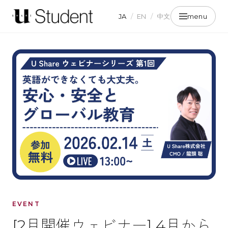
JA
/
EN
/
中文
menu
EVENT
[2月開催ウェビナー] 4月から