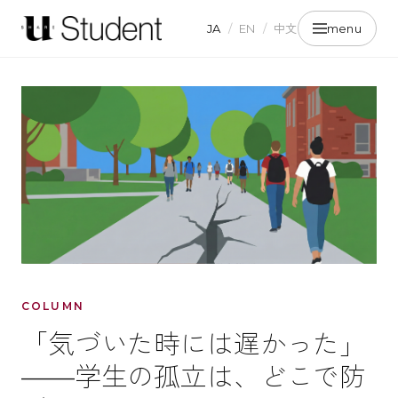
JA
/
EN
/
中文
menu
COLUMN
「気づいた時には遅かった」
——学生の孤立は、どこで防