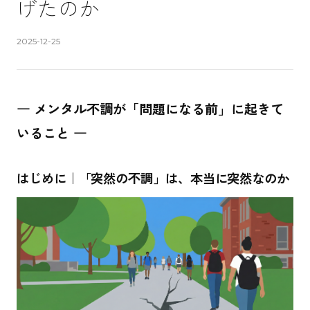
げたのか
公開日
:
2025-12-25
― メンタル不調が「問題になる前」に起きて
いること ―
はじめに｜「突然の不調」は、本当に突然なのか