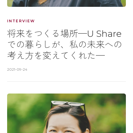
INTERVIEW
将来をつくる場所─U Share
での暮らしが、私の未来への
考え方を変えてくれた─
公開日
:
2021-09-24