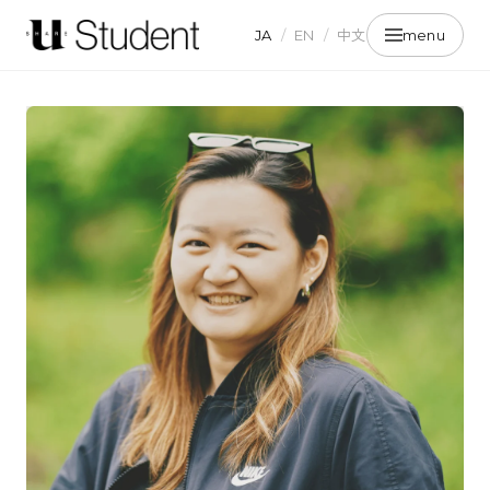
JA
/
EN
/
中文
menu