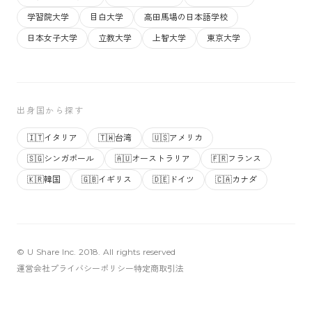
学習院大学
目白大学
高田馬場の日本語学校
日本女子大学
立教大学
上智大学
東京大学
出身国から探す
🇮🇹
イタリア
🇹🇼
台湾
🇺🇸
アメリカ
🇸🇬
シンガポール
🇦🇺
オーストラリア
🇫🇷
フランス
🇰🇷
韓国
🇬🇧
イギリス
🇩🇪
ドイツ
🇨🇦
カナダ
© U Share Inc. 2018. All rights reserved
運営会社
プライバシーポリシー
特定商取引法